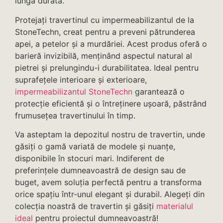
lungă durată.
Protejați travertinul cu impermeabilizantul de la
StoneTechn, creat pentru a preveni pătrunderea
apei, a petelor și a murdăriei. Acest produs oferă o
barieră invizibilă, menținând aspectul natural al
pietrei și prelungindu-i durabilitatea. Ideal pentru
suprafețele interioare și exterioare,
impermeabilizantul StoneTechn
garantează o
protecție eficientă și o întreținere ușoară, păstrând
frumusețea travertinului în timp.
Va asteptam la depozitul nostru de travertin, unde
găsiți o gamă variată de modele și nuanțe,
disponibile în stocuri mari. Indiferent de
preferințele dumneavoastră de design sau de
buget, avem soluția perfectă pentru a transforma
orice spațiu într-unul elegant și durabil. Alegeți din
colecția noastră de travertin și găsiți
materialul
ideal
pentru proiectul dumneavoastră!