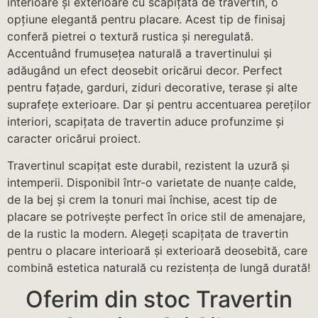
interioare și exterioare cu scapițata de travertin, o
opțiune elegantă pentru placare. Acest tip de finisaj
conferă pietrei o textură rustica și neregulată.
Accentuând frumusețea naturală a travertinului și
adăugând un efect deosebit oricărui decor. Perfect
pentru fațade, garduri, ziduri decorative, terase și alte
suprafețe exterioare. Dar și pentru accentuarea pereților
interiori, scapițata de travertin aduce profunzime și
caracter oricărui proiect.
Travertinul scapițat este durabil, rezistent la uzură și
intemperii. Disponibil într-o varietate de nuanțe calde,
de la bej și crem la tonuri mai închise, acest tip de
placare se potrivește perfect în orice stil de amenajare,
de la rustic la modern. Alegeți scapițata de travertin
pentru o placare interioară și exterioară deosebită, care
combină estetica naturală cu rezistența de lungă durată!
Oferim din stoc Travertin