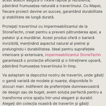
acest adeziv asigură o fixare rapidă și rezistentă,
păstrând frumusețea naturală a travertinului. Cu Mapei,
fiecare proiect devine un succes, garantând durabilitate
și stabilitate de lungă durată.
Protejați travertinul cu impermeabilizantul de la
StoneTechn, creat pentru a preveni pătrunderea apei, a
petelor și a murdăriei. Acest produs oferă o barieră
invizibilă, menținând aspectul natural al pietrei și
prelungindu-i durabilitatea. Ideal pentru suprafețele
interioare și exterioare,
impermeabilizantul StoneTechn
garantează o protecție eficientă și o întreținere ușoară,
păstrând frumusețea travertinului în timp.
Va asteptam la depozitul nostru de travertin, unde găsiți
o gamă variată de modele și nuanțe, disponibile în
stocuri mari. Indiferent de preferințele dumneavoastră
de design sau de buget, avem soluția perfectă pentru a
transforma orice spațiu într-unul elegant și durabil.
Alegeți din colecția noastră de travertin și găsiți