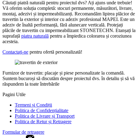
Căutați piatră naturală pentru proiectul dvs? Ați ajuns unde trebuie!
Vă oferim soluția completă: stocuri permanente, măsurători, livrare,
montaj, adezivi și impermeabilizanți. Recomandăm lipirea plăcior de
travertin la exterior și interior cu adeziv profesional MAPEI. Este un
adeziv de înaltă performanță, fără alunecare verticală. Protejați
plăcile de travertin cu impermeabilizant STONETECHN. Etanșați la
suprafață
piatra naturală
pentru a împiedica colorarea și coroziunea
acesteia.
Contactați-ne
pentru ofertă personalizată!
Furnizor de travertin: placaje și piese personalizate la comandă.
Suntem bucuroși să discutăm despre proiectul dvs. în detaliu și să vă
răspundem la toate întrebările
Pagini Utile
Termeni și Condiții
Politica de Confidențialitate
Politica de Livrare și Transport
Politica de Retur și Retragere
Formular de retragere