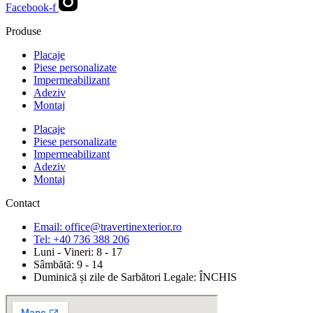
Facebook-f
Produse
Placaje
Piese personalizate
Impermeabilizant
Adeziv
Montaj
Placaje
Piese personalizate
Impermeabilizant
Adeziv
Montaj
Contact
Email: office@travertinexterior.ro
Tel: +40 736 388 206
Luni - Vineri: 8 - 17
Sâmbătă: 9 - 14
Duminică și zile de Sarbători Legale: ÎNCHIS