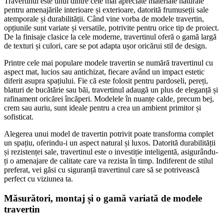
Travertinul este unul dintre cele mai apreciate materiale naturale
pentru amenajările interioare și exterioare, datorită frumuseții sale
atemporale și durabilității. Când vine vorba de modele travertin,
opțiunile sunt variate și versatile, potrivite pentru orice tip de proiect.
De la finisaje clasice la cele moderne, travertinul oferă o gamă largă
de texturi și culori, care se pot adapta ușor oricărui stil de design.
Printre cele mai populare modele travertin se numără travertinul cu
aspect mat, lucios sau antichizat, fiecare având un impact estetic
diferit asupra spațiului. Fie că este folosit pentru pardoseli, pereți,
blaturi de bucătărie sau băi, travertinul adaugă un plus de eleganță și
rafinament oricărei încăperi. Modelele în nuanțe calde, precum bej,
crem sau auriu, sunt ideale pentru a crea un ambient primitor și
sofisticat.
Alegerea unui model de travertin potrivit poate transforma complet
un spațiu, oferindu-i un aspect natural și luxos. Datorită durabilității
și rezistenței sale, travertinul este o investiție inteligentă, asigurându-
ți o amenajare de calitate care va rezista în timp. Indiferent de stilul
preferat, vei găsi cu siguranță travertinul care să se potrivească
perfect cu viziunea ta.
Măsurători, montaj și o gamă variată de modele
travertin