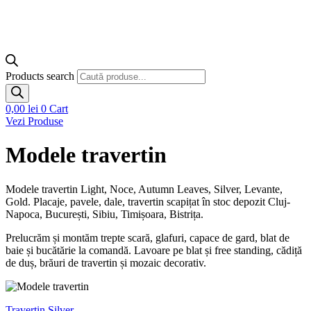
Products search
0,00
lei
0
Cart
Vezi Produse
Modele travertin
Modele travertin Light, Noce, Autumn Leaves, Silver, Levante,
Gold. Placaje, pavele, dale, travertin scapițat în stoc depozit Cluj-
Napoca, București, Sibiu, Timișoara, Bistrița.
Prelucrăm și montăm trepte scară, glafuri, capace de gard, blat de
baie și bucătărie la comandă. Lavoare pe blat și free standing, cădiță
de duș, brăuri de travertin și mozaic decorativ.
Travertin Silver