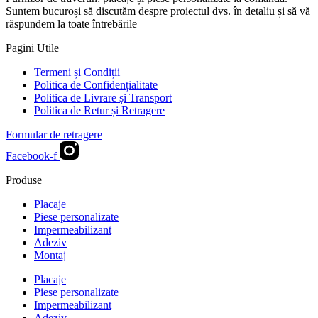
Suntem bucuroși să discutăm despre proiectul dvs. în detaliu și să vă
răspundem la toate întrebările
Pagini Utile
Termeni și Condiții
Politica de Confidențialitate
Politica de Livrare și Transport
Politica de Retur și Retragere
Formular de retragere
Facebook-f
Produse
Placaje
Piese personalizate
Impermeabilizant
Adeziv
Montaj
Placaje
Piese personalizate
Impermeabilizant
Adeziv