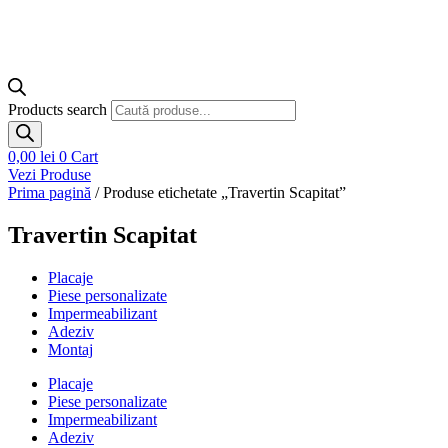
Products search
0,00
lei
0
Cart
Vezi Produse
Prima pagină
/ Produse etichetate „Travertin Scapitat”
Travertin Scapitat
Placaje
Piese personalizate
Impermeabilizant
Adeziv
Montaj
Placaje
Piese personalizate
Impermeabilizant
Adeziv