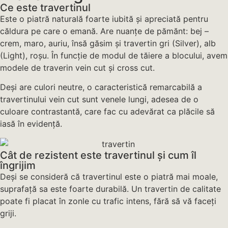
Ce este travertinul
Este o piatră naturală foarte iubită și apreciată pentru
căldura pe care o emană. Are nuanțe de pămănt: bej –
crem, maro, auriu, însă găsim și travertin gri (Silver), alb
(Light), roșu. În funcție de modul de tăiere a blocului, avem
modele de traverin vein cut și cross cut.
Deși are culori neutre, o caracteristică remarcabilă a
travertinului vein cut sunt venele lungi, adesea de o
culoare contrastantă, care fac cu adevărat ca plăcile să
iasă în evidență.
Cât de rezistent este travertinul și cum îl
îngrijim
Deși se consideră că travertinul este o piatră mai moale,
suprafață sa este foarte durabilă. Un travertin de calitate
poate fi placat în zonle cu trafic intens, fără să vă faceți
griji.