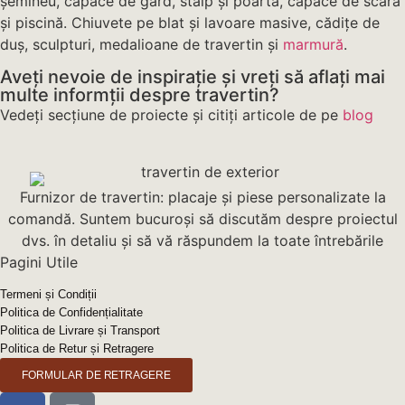
șemineu, capace de gard, stâlp și poartă, capace de scară
și piscină. Chiuvete pe blat și lavoare masive, cădițe de
duș, sculpturi, medalioane de travertin și
marmură
.
Aveți nevoie de inspirație și vreți să aflați mai
multe informții despre travertin?
Vedeți secțiune de proiecte și citiți articole de pe
blog
Furnizor de travertin: placaje și piese personalizate la
comandă. Suntem bucuroși să discutăm despre proiectul
dvs. în detaliu și să vă răspundem la toate întrebările
Pagini Utile
Termeni și Condiții
Politica de Confidențialitate
Politica de Livrare și Transport
Politica de Retur și Retragere
FORMULAR DE RETRAGERE