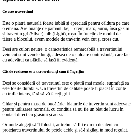
Ce este travertinul
Este o piatră naturală foarte iubită și apreciată pentru căldura pe care
o emană. Are nuanțe de pămănt: bej – crem, maro, auriu, însă găsim
și travertin gri (Silver), alb (Light), roșu. În funcție de modul de
tăiere a blocului, avem modele de traverin vein cut și cross cut.
Deși are culori neutre, o caracteristică remarcabilă a travertinului
vein cut sunt venele lungi, adesea de o culoare contrastantă, care fac
cu adevărat ca plăcile să iasă în evidență.
Cât de rezistent este travertinul și cum îl îngrijim
Deși se consideră că travertinul este o piatră mai moale, suprafață sa
este foarte durabilă. Un travertin de calitate poate fi placat în zonle
cu trafic intens, fără să vă faceți griji.
Chiar și pentru masa de bucătărie, blaturile de travertin sunt adecvate
pentru utilizarea normală, cu condiția să nu fie un blat de lucru în
contact direct cu grăsimi și acizi.
Oriunde alegeți să îl folosiți, ar trebui să fiți extrem de atent cu
protejarea travertinului de petele acide și să-l sigilați în mod regulat.