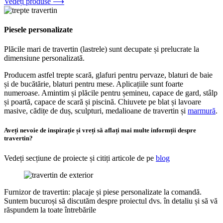
Vedeți produse ⟶
Piesele personalizate
Plăcile mari de travertin (lastrele) sunt decupate și prelucrate la
dimensiune personalizată.
Producem astfel trepte scară, glafuri pentru pervaze, blaturi de baie
și de bucătărie, blaturi pentru mese. Aplicațiile sunt foarte
numeroase. Amintim și plăcile pentru șemineu, capace de gard, stâlp
și poartă, capace de scară și piscină. Chiuvete pe blat și lavoare
masive, cădițe de duș, sculpturi, medalioane de travertin și
marmură
.
Aveți nevoie de inspirație și vreți să aflați mai multe informții despre
travertin?
Vedeți secțiune de proiecte și citiți articole de pe
blog
Furnizor de travertin: placaje și piese personalizate la comandă.
Suntem bucuroși să discutăm despre proiectul dvs. în detaliu și să vă
răspundem la toate întrebările