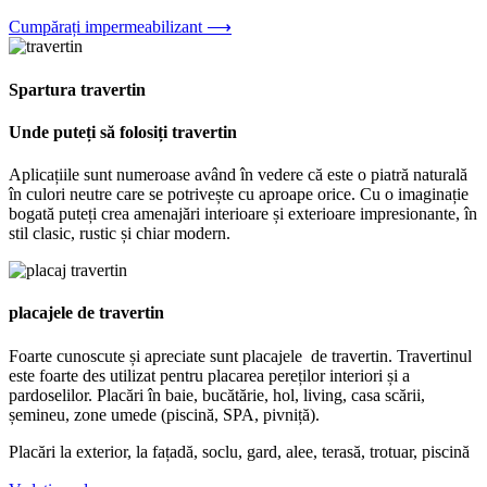
Cumpărați impermeabilizant ⟶
Spartura travertin
Unde puteți să folosiți travertin
Aplicațiile sunt numeroase având în vedere că este o piatră naturală
în culori neutre care se potrivește cu aproape orice. Cu o imaginație
bogată puteți crea amenajări interioare și exterioare impresionante, în
stil clasic, rustic și chiar modern.
placajele de travertin
Foarte cunoscute și apreciate sunt placajele de travertin. Travertinul
este foarte des utilizat pentru placarea pereților interiori și a
pardoselilor. Placări în baie, bucătărie, hol, living, casa scării,
șemineu, zone umede (piscină, SPA, pivniță).
Placări la exterior, la fațadă, soclu, gard, alee, terasă, trotuar, piscină