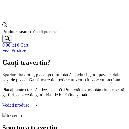
Products search
0,00
lei
0
Cart
Vezi Produse
Cauți travertin?
Spartura travertin, placaj pentru fațadă, soclu și gard, pavele, dale,
pași de pisică. Gamă mare de modele travertin în stoc cu preț bun.
Placaj pentru terasă, alee, piscină. Prelucrăm și montăm trepte scară,
glafuri, capace de gard, blat de bucătărie și baie.
Vedeți produse ⟶
Spartura travertin