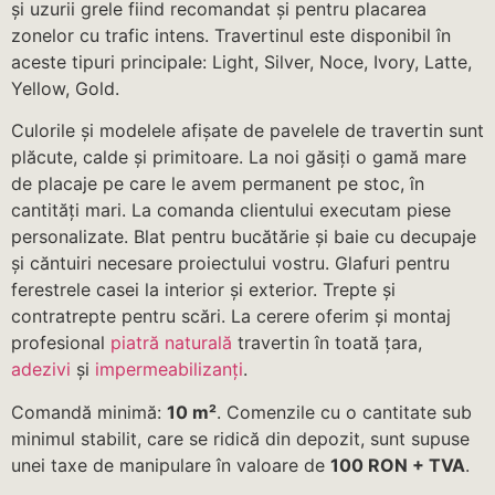
și uzurii grele fiind recomandat și pentru placarea
zonelor cu trafic intens. Travertinul este disponibil în
aceste tipuri principale: Light, Silver, Noce, Ivory, Latte,
Yellow, Gold.
Culorile și modelele afișate de pavelele de travertin sunt
plăcute, calde și primitoare. La noi găsiți o gamă mare
de placaje pe care le avem permanent pe stoc, în
cantități mari. La comanda clientului executam piese
personalizate. Blat pentru bucătărie și baie cu decupaje
și căntuiri necesare proiectului vostru. Glafuri pentru
ferestrele casei la interior și exterior. Trepte și
contratrepte pentru scări. La cerere oferim și montaj
profesional
piatră naturală
travertin în toată țara,
adezivi
și
impermeabilizanți
.
Comandă minimă:
10 m²
. Comenzile cu o cantitate sub
minimul stabilit, care se ridică din depozit, sunt supuse
unei taxe de manipulare în valoare de
100 RON + TVA
.