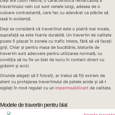
Deși are culori neutre, o caracteristică remarcabilă a
travertinului vein cut sunt venele lungi, adesea de o
culoare contrastantă, care fac cu adevărat ca plăcile să
iasă în evidență.
Deși se consideră că travertinul este o piatră mai moale,
suprafață sa este foarte durabilă. Un travertin de calitate
poate fi placat în zonele cu trafic intens, fără să vă faceți
griji. Chiar și pentru masa de bucătărie, blaturile de
travertin sunt adecvate pentru utilizarea normală, cu
condiția să nu fie un blat de lucru în contact direct cu
grăsimi și acizi.
Oriunde alegeți să îl folosiți, ar trebui să fiți extrem de
atent cu protejarea travertinului de petele acide și să-l
sigilați în mod regulat cu un
impermeabilizant
de calitate.
Modele de travertin pentru blat