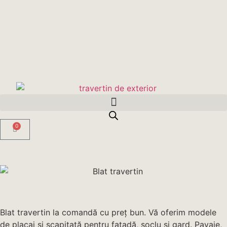
0
Blat travertin la comandă cu preț bun. Vă oferim modele
de placaj și scapițată pentru fațadă, soclu și gard. Pavaje,