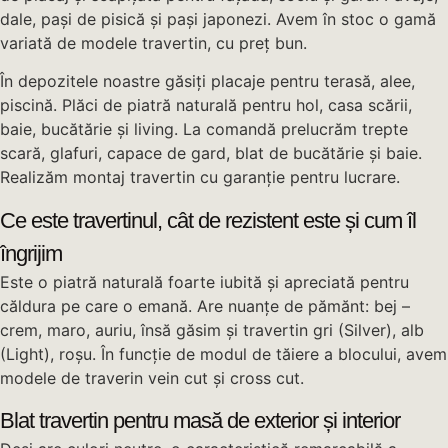
dale, pași de pisică și pași japonezi. Avem în stoc o gamă
variată de modele travertin, cu preț bun.
În depozitele noastre găsiți placaje pentru terasă, alee,
piscină. Plăci de piatră naturală pentru hol, casa scării,
baie, bucătărie și living. La comandă prelucrăm trepte
scară, glafuri, capace de gard, blat de bucătărie și baie.
Realizăm montaj travertin cu garanție pentru lucrare.
Ce este travertinul, cât de rezistent este și cum îl
îngrijim
Este o piatră naturală foarte iubită și apreciată pentru
căldura pe care o emană. Are nuanțe de pămănt: bej –
crem, maro, auriu, însă găsim și travertin gri (Silver), alb
(Light), roșu. În funcție de modul de tăiere a blocului, avem
modele de traverin vein cut și cross cut.
Blat travertin pentru masă de exterior și interior